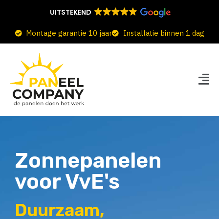
UITSTEKEND
Montage garantie 10 jaar
Installatie binnen 1 dag
Zonnepanelen
voor VvE's
Duurzaam,